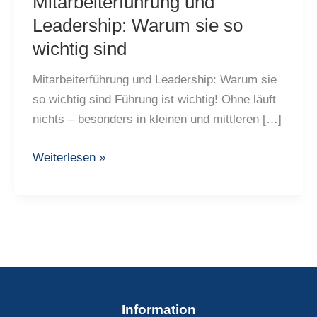
Mitarbeiterführung und
Leadership: Warum sie so
wichtig sind
Mitarbeiterführung und Leadership: Warum sie
so wichtig sind Führung ist wichtig! Ohne läuft
nichts – besonders in kleinen und mittleren […]
Mitarbeiterführung
Weiterlesen »
und
Leadership:
Warum
sie
so
wichtig
sind
Information