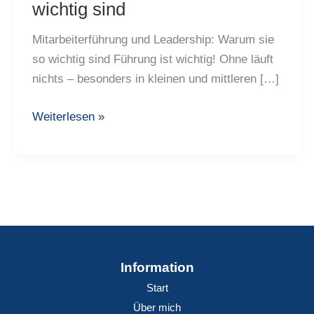
wichtig sind
Mitarbeiterführung und Leadership: Warum sie
so wichtig sind Führung ist wichtig! Ohne läuft
nichts – besonders in kleinen und mittleren […]
Mitarbeiterführung
Weiterlesen »
und
Leadership:
Warum
sie
so
wichtig
sind
Information
Start
Über mich