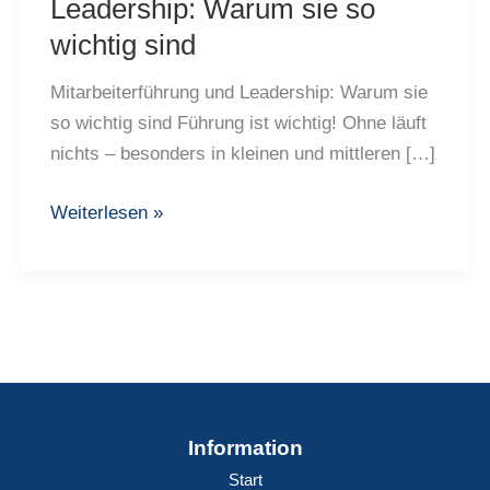
Leadership: Warum sie so
wichtig sind
Mitarbeiterführung und Leadership: Warum sie
so wichtig sind Führung ist wichtig! Ohne läuft
nichts – besonders in kleinen und mittleren […]
Mitarbeiterführung
Weiterlesen »
und
Leadership:
Warum
sie
so
wichtig
sind
Information
Start